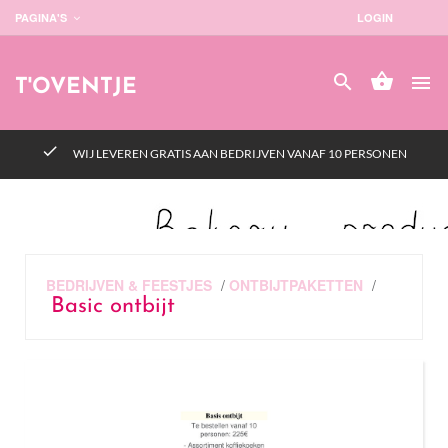
PAGINA'S
LOGIN




T'OVENTJE
check
WIJ LEVEREN GRATIS AAN BEDRIJVEN VANAF 10 PERSONEN
BEDRIJVEN & FEESTJES
/
ONTBIJTPAKETTEN
/
Basic ontbijt