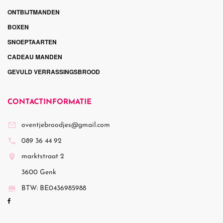
ONTBIJTMANDEN
BOXEN
SNOEPTAARTEN
CADEAU MANDEN
GEVULD VERRASSINGSBROOD
CONTACTINFORMATIE

oventjebroodjes@gmail.com

089 36 44 92

marktstraat 2
3600 Genk

BTW: BE0436985988